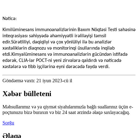
Nəticə:
Kimilüminesans immunoanalizlərinin Baxım Nöqtəsi Testi sahəsinə
inteqrasiyası səhiyyədə əhəmiyyətli irəliləyişi təmsil
edir.Sürətliliyi, dəqiqliyi və çox yönlüliyi ilə bu analizlər
xəstəliklərin diaqnozu və monitorinqi üsullarında inqilab
etdi.Kimyalüminesans və immunoanalizlərin gücündən istifadə
edərək, CLIA-lar POCT-ni yeni zirvələrə qaldırdı və nəticədə
xəstələrə və tibb işçilərinə eyni dərəcədə fayda verdi.
Göndərmə vaxtı: 21 iyun 2023-cü il
Xəbər bülleteni
Məhsullarımız və ya qiymət siyahılarımızla bağlı suallarınız üçün e-
poçtunuzu bizə buraxın və biz 24 saat ərzində əlaqə saxlayacağıq.
Sorğu
Əlaqə