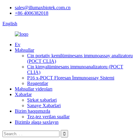
sales@illumaxbiotek.com.cn
+86 4006382018
English
Ev
Məhsullar
Çin portativ kemilüminesans immunoassay analizatoru
(POCT CLIA)
Çin kimyalüminesans immunoanalizatoru (POCT
CLIA)
P16 x-POCT Floresan İmmunoassay Sistemi
Reagentlər
Məhsullar videoları
Xəbərlər
Şirkət xəbərləri
Sənaye Xəbərləri
Bizim haqqımızda
Tez-tez verilən suallar
Bizimlə əlaqə saxlayın