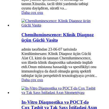
tanınır.Xüsusilə, təcili tibbi yardımda tətbiqi
oyunu dəyişdirən, sürətli və...
Daha çox oxu
Chemiluminescence: Klinik Diaqnoz
üçün Güclü Vasitə
admin tərəfindən 23-06-07 tarixində
Kimilüminesans: Klinik Diaqnoz üçün Güclü
Alət CL kimi də tanınan Chemiluminescence,
son illərdə klinik diaqnostika sahəsində inqilab
etdi.Onun müstəsna həssaslığı və spesifikliyi onu
immunologiya da daxil olmaqla geniş spektrli
tətbiqlər üçün perspektivli texnologiyaya çevirir...
Daha çox oxu
In-Vitro Diaqnostika və POCT-də
Çox Təsbit və Tək Şəxs İstifadəsi Axın