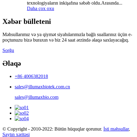
texnologiyaların inkişafına səbəb oldu.Arasında...
Daha çox oxu
Xəbər bülleteni
Məhsullarımız və ya qiymət siyahılarımızla bağlı suallarınız üçün e-
poçtunuzu bizə buraxın və biz 24 saat ərzində əlaqə saxlayacağıq.
Sorğu
Əlaqə
+86 4006382018
sales@illumaxbiotek.com.cn
sales@illumaxbio.com
© Copyright - 2010-2022: Bütün hüquqlar qorunur.
İsti məhsullar
,
Saytın xəritəsi