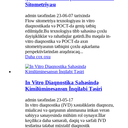
Sitometriyası
admin tərəfindən 23-06-07 tarixində
Flow sitometriya texnologiyası in vitro
diaqnostikada və POCT-də geniş tətbiq
edilmişdir.Bu texnologiya tibb sahəsinə çoxlu
dəyişikliklər və rahatlıqlar gətirdi.Bu məqalə in-
vitro diaqnostika və POCT-də axın
sitometriyasının tətbiqini çoxlu aşkarlama
perspektivlərindən araşdıracaq...
Daha çox oxu
In Vitro Diaqnostika Sahəsində
Kimilüminesansın İnqilabi Təsiri
admin tərəfindən 23-05-17
In vitro diaqnostika (IVD) xəstəliklərin diaqnozu,
müalicəsi və qarşısının alınmasına imkan verən
səhiyyə sənayesində mühüm rol oynayır.İllər
keçdikcə daha səmərəli, dəqiq və sərfəli IVD
testlərinə tələbat müxtəlif diaqnostik