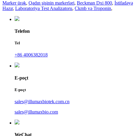
Marker ürək
,
Qadın şişinin markerləri
,
Beckman Dxi 800
,
İstifadəyə
Hazır
,
Laboratoriya Test Analizatoru
,
Ckmb və Troponin
,
Telefon
Tel
+86 4006382018
E-poçt
E-poçt
sales@illumaxbiotek.com.cn
sales@illumaxbio.com
WeChat