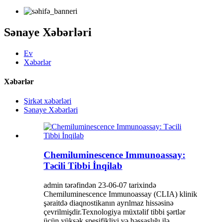
Sənaye Xəbərləri
Ev
Xəbərlər
Xəbərlər
Şirkət xəbərləri
Sənaye Xəbərləri
Chemiluminescence Immunoassay:
Təcili Tibbi İnqilab
admin tərəfindən 23-06-07 tarixində
Chemiluminescence Immunoassay (CLIA) klinik
şəraitdə diaqnostikanın ayrılmaz hissəsinə
çevrilmişdir.Texnologiya müxtəlif tibbi şərtlər
üçün yüksək spesifikliyi və həssaslığı ilə