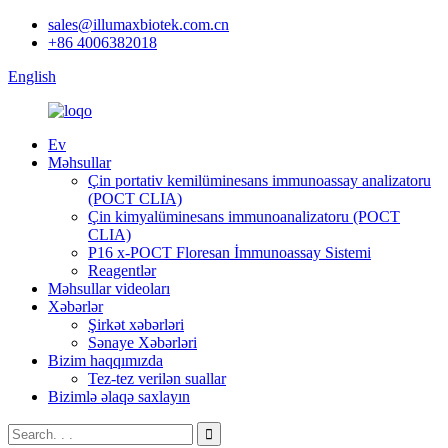
sales@illumaxbiotek.com.cn
+86 4006382018
English
Ev
Məhsullar
Çin portativ kemilüminesans immunoassay analizatoru
(POCT CLIA)
Çin kimyalüminesans immunoanalizatoru (POCT
CLIA)
P16 x-POCT Floresan İmmunoassay Sistemi
Reagentlər
Məhsullar videoları
Xəbərlər
Şirkət xəbərləri
Sənaye Xəbərləri
Bizim haqqımızda
Tez-tez verilən suallar
Bizimlə əlaqə saxlayın